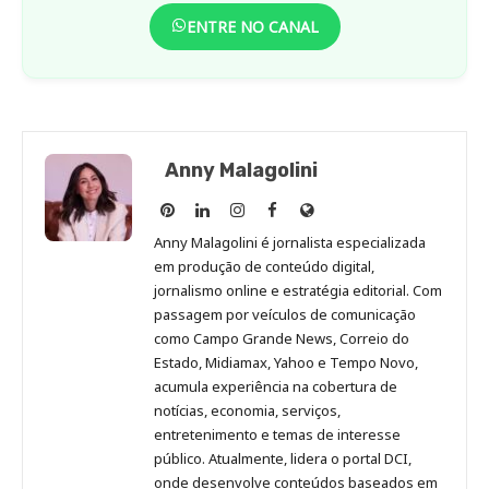
ENTRE NO CANAL
Anny Malagolini
Anny
Anny
Anny
Anny
Site
Malagolini
Malagolini
Malagolini
Malagolini
de
Anny Malagolini é jornalista especializada
no
no
no
no
Anny
em produção de conteúdo digital,
Pinterest
LinkedIn
Instagram
Facebook
Malagolini
jornalismo online e estratégia editorial. Com
passagem por veículos de comunicação
como Campo Grande News, Correio do
Estado, Midiamax, Yahoo e Tempo Novo,
acumula experiência na cobertura de
notícias, economia, serviços,
entretenimento e temas de interesse
público. Atualmente, lidera o portal DCI,
onde desenvolve conteúdos baseados em