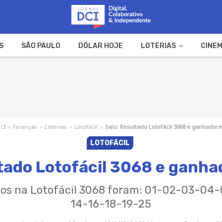
S
SÃO PAULO
DÓLAR HOJE
LOTERIAS
CINEM
A FAZENDA
WEB STORIES
DCI
›
Finanças
›
Loterias
›
Lotofácil
›
Saiu: Resultado Lotofácil 3068 e ganhador
LOTOFÁCIL
ltado Lotofácil 3068 e ganha
os na Lotofácil 3068 foram: 01-02-03-04
14-16-18-19-25