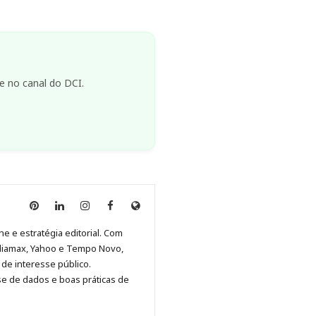
e no canal do DCI.
Anny
Anny
Anny
Anny
Site
Malagolini
Malagolini
Malagolini
Malagolini
de
ne e estratégia editorial. Com
no
no
no
no
Anny
diamax, Yahoo e Tempo Novo,
Pinterest
LinkedIn
Instagram
Facebook
Malagolini
de interesse público.
se de dados e boas práticas de