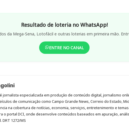
Resultado de loteria no WhatsApp!
dos da Mega-Sena, Lotofácil e outras loterias em primeira mão. Entr
ENTRE NO CANAL
golini
é jornalista especializada em produção de conteúdo digital, jornalismo onli
eículos de comunicação como Campo Grande News, Correio do Estado, Mi
cia na cobertura de notícias, economia, serviços, entretenimento e temas 
era o portal DCI, onde desenvolve conteúdos baseados em apuração, análi
al. DRT 1272/MS