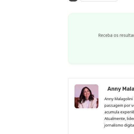
Receba os resulta
Anny Mala
Anny Malagolini 
passagem por v
acumula experiên
Atualmente, lid
jornalismo digit