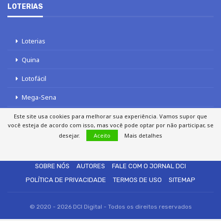
LOTERIAS
Loterias
Quina
Lotofácil
Mega-Sena
Tele sena
Este site usa cookies para melhorar sua experiência. Vamos supor que
você esteja de acordo com isso, mas você pode optar por não participar, se
desejar.
Aceito
Mais detalhes
SOBRE NÓS
AUTORES
FALE COM O JORNAL DCI
POLÍTICA DE PRIVACIDADE
TERMOS DE USO
SITEMAP
© 2020 - 2026 DCI Digital - Todos os direitos reservados