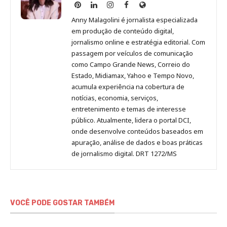
Anny
Anny
Anny
Anny
Site
Malagolini
Malagolini
Malagolini
Malagolini
de
Anny Malagolini é jornalista especializada
no
no
no
no
Anny
em produção de conteúdo digital,
Pinterest
LinkedIn
Instagram
Facebook
Malagolini
jornalismo online e estratégia editorial. Com
passagem por veículos de comunicação
como Campo Grande News, Correio do
Estado, Midiamax, Yahoo e Tempo Novo,
acumula experiência na cobertura de
notícias, economia, serviços,
entretenimento e temas de interesse
público. Atualmente, lidera o portal DCI,
onde desenvolve conteúdos baseados em
apuração, análise de dados e boas práticas
de jornalismo digital. DRT 1272/MS
VOCÊ PODE GOSTAR TAMBÉM