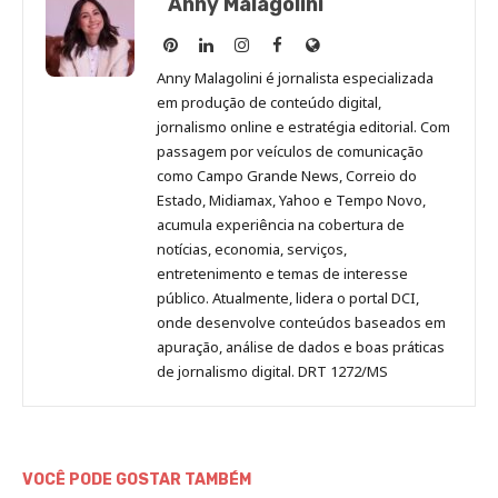
Anny Malagolini
Anny
Anny
Anny
Anny
Site
Malagolini
Malagolini
Malagolini
Malagolini
de
Anny Malagolini é jornalista especializada
no
no
no
no
Anny
em produção de conteúdo digital,
Pinterest
LinkedIn
Instagram
Facebook
Malagolini
jornalismo online e estratégia editorial. Com
passagem por veículos de comunicação
como Campo Grande News, Correio do
Estado, Midiamax, Yahoo e Tempo Novo,
acumula experiência na cobertura de
notícias, economia, serviços,
entretenimento e temas de interesse
público. Atualmente, lidera o portal DCI,
onde desenvolve conteúdos baseados em
apuração, análise de dados e boas práticas
de jornalismo digital. DRT 1272/MS
VOCÊ PODE GOSTAR TAMBÉM