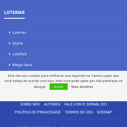
LOTERIAS
Loterias
Quina
Lotofácil
Mega-Sena
Tele sena
Este site usa cookies para melhorar sua experiência. Vamos supor que
você esteja de acordo com isso, mas você pode optar por não participar, se
desejar.
Aceito
Mais detalhes
SOBRE NÓS
AUTORES
FALE COM O JORNAL DCI
POLÍTICA DE PRIVACIDADE
TERMOS DE USO
SITEMAP