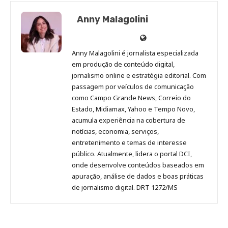
Anny Malagolini
Anny
Anny
Anny
Anny
Site
Malagolini
Malagolini
Malagolini
Malagolini
de
Anny Malagolini é jornalista especializada
no
no
no
no
Anny
em produção de conteúdo digital,
Pinterest
LinkedIn
Instagram
Facebook
Malagolini
jornalismo online e estratégia editorial. Com
passagem por veículos de comunicação
como Campo Grande News, Correio do
Estado, Midiamax, Yahoo e Tempo Novo,
acumula experiência na cobertura de
notícias, economia, serviços,
entretenimento e temas de interesse
público. Atualmente, lidera o portal DCI,
onde desenvolve conteúdos baseados em
apuração, análise de dados e boas práticas
de jornalismo digital. DRT 1272/MS