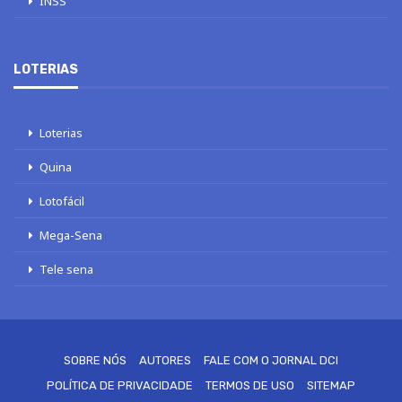
INSS
LOTERIAS
Loterias
Quina
Lotofácil
Mega-Sena
Tele sena
Este site usa cookies para melhorar sua experiência. Vamos supor que
você esteja de acordo com isso, mas você pode optar por não participar, se
desejar.
Aceito
Mais detalhes
SOBRE NÓS
AUTORES
FALE COM O JORNAL DCI
POLÍTICA DE PRIVACIDADE
TERMOS DE USO
SITEMAP