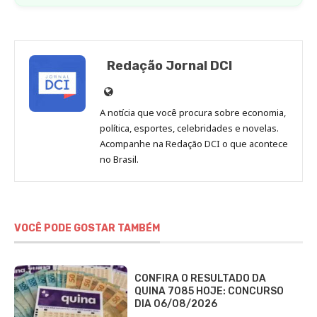
Redação Jornal DCI
Site
de
A notícia que você procura sobre economia,
Redação
política, esportes, celebridades e novelas.
Jornal
Acompanhe na Redação DCI o que acontece
no Brasil.
DCI
VOCÊ PODE GOSTAR TAMBÉM
CONFIRA O RESULTADO DA
QUINA 7085 HOJE: CONCURSO
DIA 06/08/2026