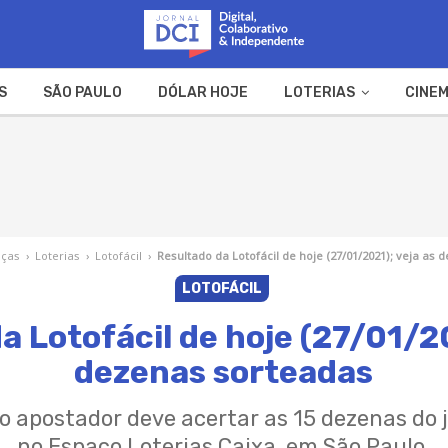
S
SÃO PAULO
DÓLAR HOJE
LOTERIAS
CINEM
A FAZENDA
WEB STORIES
nças
›
Loterias
›
Lotofácil
›
Resultado da Lotofácil de hoje (27/01/2021); veja as
LOTOFÁCIL
a Lotofácil de hoje (27/01/20
dezenas sorteadas
 o apostador deve acertar as 15 dezenas do j
no Espaço Loterias Caixa, em São Paulo.