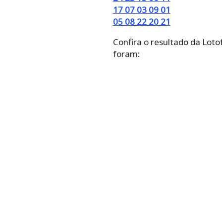
17 07 03 09 01
05 08 22 20 21
Confira o resultado da Loto
foram: