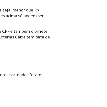
ia seja menor que R$
ores acima só podem ser
e
CPF
e também o bilhete
Loterias Caixa tem data de
úmeros sorteados foram: