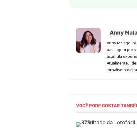
Anny Mala
Anny Malagolini 
passagem por v
acumula experiên
Atualmente, lid
jornalismo digit
VOCÊ PODE GOSTAR TAMBÉ