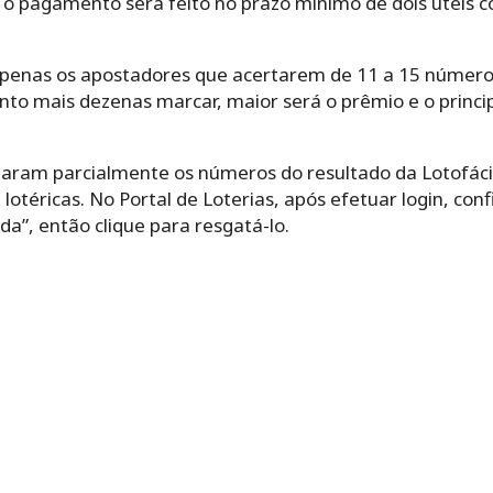
, o pagamento será feito no prazo mínimo de dois úteis c
enas os apostadores que acertarem de 11 a 15 números 
nto mais dezenas marcar, maior será o prêmio e o princi
taram parcialmente os números do resultado da Lotofác
téricas. No Portal de Loterias, após efetuar login, con
a”, então clique para resgatá-lo.