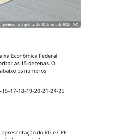
cil acontece nesta quinta, dia 28 de maio de 2026 - DCI
 Caixa Econômica Federal
ritar as 15 dezenas. O
a abaixo os números
3-15-17-18-19-20-21-24-25
 apresentação do RG e CPF.