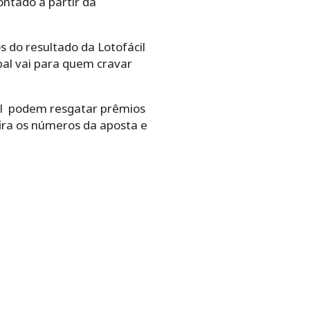
ontado a partir da
do resultado da Lotofácil
pal vai para quem cravar
il podem resgatar prêmios
fira os números da aposta e