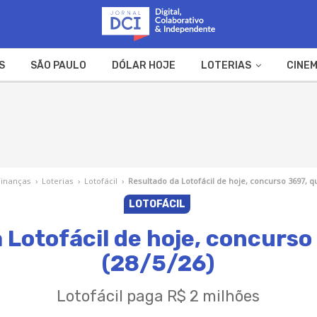
S
SÃO PAULO
DÓLAR HOJE
LOTERIAS
CINEM
A FAZENDA
WEB STORIES
Finanças
›
Loterias
›
Lotofácil
›
Resultado da Lotofácil de hoje, concurso 3697, qu
LOTOFÁCIL
 Lotofácil de hoje, concurso
(28/5/26)
Lotofácil paga R$ 2 milhões