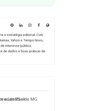
Anny
Anny
Anny
Anny
Site
Malagolini
Malagolini
Malagolini
Malagolini
de
ne e estratégia editorial. Com
no
no
no
no
Anny
diamax, Yahoo e Tempo Novo,
Pinterest
LinkedIn
Instagram
Facebook
Malagolini
de interesse público.
se de dados e boas práticas de