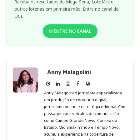
Receba os resultados da Mega-Sena, Lotofácil e
outras loterias em primeira mão. Entre no canal do
DCI.
ENTRE NO CANAL
Anny Malagolini
Anny
Anny
Anny
Anny
Site
Malagolini
Malagolini
Malagolini
Malagolini
de
Anny Malagolini é jornalista especializada
no
no
no
no
Anny
em produção de conteúdo digital,
Pinterest
LinkedIn
Instagram
Facebook
Malagolini
jornalismo online e estratégia editorial. Com
passagem por veículos de comunicação
como Campo Grande News, Correio do
Estado, Midiamax, Yahoo e Tempo Novo,
acumula experiência na cobertura de