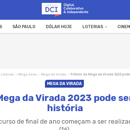
S
SÃO PAULO
DÓLAR HOJE
LOTERIAS
CINEM
A FAZENDA
WEB STORIES
Loterias
›
Mega-Sena
›
Mega da Virada
›
Prêmio da Mega da Virada 2023 pode 
MEGA DA VIRADA
Mega da Virada 2023 pode ser
história
urso de final de ano começam a ser realiz
(16).