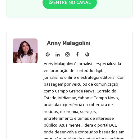
ENTRE NO CANAL
Anny Malagolini
Anny
Anny
Anny
Anny
Site
Malagolini
Malagolini
Malagolini
Malagolini
de
Anny Malagolini é jornalista especializada
no
no
no
no
Anny
em produção de conteúdo digital,
Pinterest
LinkedIn
Instagram
Facebook
Malagolini
jornalismo online e estratégia editorial. Com
passagem por veículos de comunicação
como Campo Grande News, Correio do
Estado, Midiamax, Yahoo e Tempo Novo,
acumula experiência na cobertura de
notícias, economia, serviços,
entretenimento e temas de interesse
público. Atualmente, lidera o portal DCI,
onde desenvolve conteúdos baseados em
apuração, análise de dados e boas práticas