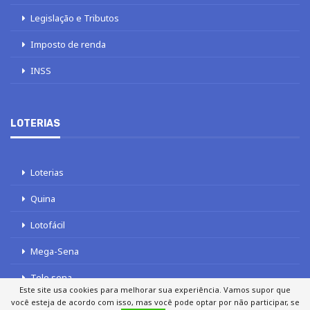
Legislação e Tributos
Imposto de renda
INSS
LOTERIAS
Loterias
Quina
Lotofácil
Mega-Sena
Tele sena
Este site usa cookies para melhorar sua experiência. Vamos supor que
você esteja de acordo com isso, mas você pode optar por não participar, se