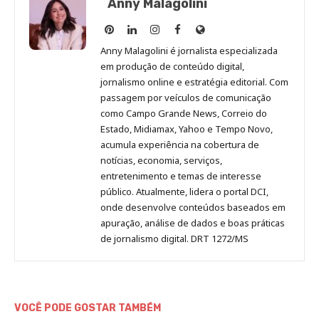
Anny Malagolini
Anny
Anny
Anny
Anny
Site
Malagolini
Malagolini
Malagolini
Malagolini
de
Anny Malagolini é jornalista especializada
no
no
no
no
Anny
em produção de conteúdo digital,
Pinterest
LinkedIn
Instagram
Facebook
Malagolini
jornalismo online e estratégia editorial. Com
passagem por veículos de comunicação
como Campo Grande News, Correio do
Estado, Midiamax, Yahoo e Tempo Novo,
acumula experiência na cobertura de
notícias, economia, serviços,
entretenimento e temas de interesse
público. Atualmente, lidera o portal DCI,
onde desenvolve conteúdos baseados em
apuração, análise de dados e boas práticas
de jornalismo digital. DRT 1272/MS
VOCÊ PODE GOSTAR TAMBÉM