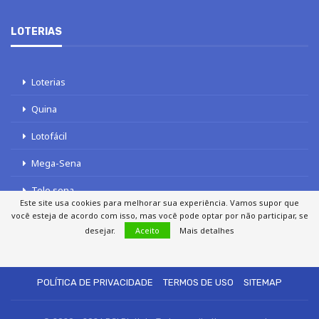
LOTERIAS
Loterias
Quina
Lotofácil
Mega-Sena
Tele sena
Este site usa cookies para melhorar sua experiência. Vamos supor que
você esteja de acordo com isso, mas você pode optar por não participar, se
desejar.
Aceito
Mais detalhes
SOBRE NÓS
AUTORES
FALE COM O JORNAL DCI
POLÍTICA DE PRIVACIDADE
TERMOS DE USO
SITEMAP