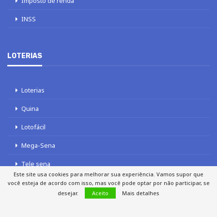
Imposto de renda
INSS
LOTERIAS
Loterias
Quina
Lotofácil
Mega-Sena
Tele sena
Este site usa cookies para melhorar sua experiência. Vamos supor que
você esteja de acordo com isso, mas você pode optar por não participar, se
desejar.
Aceito
Mais detalhes
SOBRE NÓS
AUTORES
FALE COM O JORNAL DCI