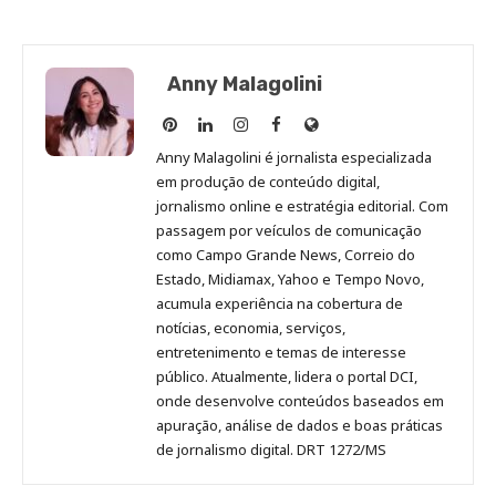
Anny Malagolini
Anny
Anny
Anny
Anny
Site
Malagolini
Malagolini
Malagolini
Malagolini
de
Anny Malagolini é jornalista especializada
no
no
no
no
Anny
em produção de conteúdo digital,
Pinterest
LinkedIn
Instagram
Facebook
Malagolini
jornalismo online e estratégia editorial. Com
passagem por veículos de comunicação
como Campo Grande News, Correio do
Estado, Midiamax, Yahoo e Tempo Novo,
acumula experiência na cobertura de
notícias, economia, serviços,
entretenimento e temas de interesse
público. Atualmente, lidera o portal DCI,
onde desenvolve conteúdos baseados em
apuração, análise de dados e boas práticas
de jornalismo digital. DRT 1272/MS