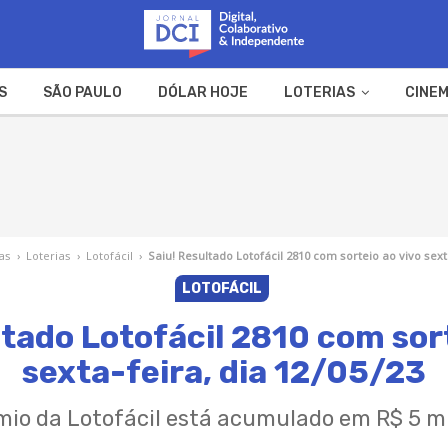
S
SÃO PAULO
DÓLAR HOJE
LOTERIAS
CINEM
A FAZENDA
WEB STORIES
as
›
Loterias
›
Lotofácil
›
Saiu! Resultado Lotofácil 2810 com sorteio ao vivo sexta
LOTOFÁCIL
ltado Lotofácil 2810 com sort
sexta-feira, dia 12/05/23
mio da Lotofácil está acumulado em R$ 5 m