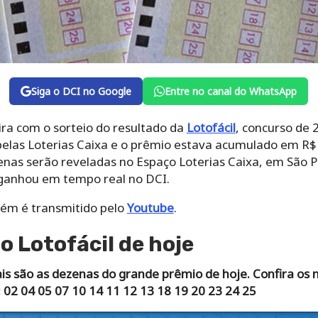
Siga o DCI no Google
Entre no canal do WhatsApp
ira com o sorteio do resultado da
Lotofácil
, concurso de 
elas Loterias Caixa e o prêmio estava acumulado em R$
enas serão reveladas no Espaço Loterias Caixa, em São P
nhou em tempo real no DCI.
ém é transmitido pelo
Youtube
.
o Lotofácil de hoje
is são as dezenas do grande prêmio de hoje. Confira os
 02 04 05 07 10 14 11 12 13 18 19 20 23 24 25