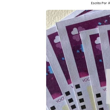
Escrito Por
A