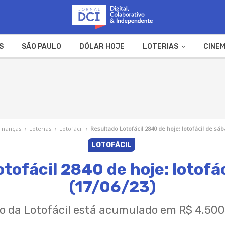
S
SÃO PAULO
DÓLAR HOJE
LOTERIAS
CINEM
A FAZENDA
WEB STORIES
Finanças
›
Loterias
›
Lotofácil
›
Resultado Lotofácil 2840 de hoje: lotofácil de sáb
LOTOFÁCIL
tofácil 2840 de hoje: lotofá
(17/06/23)
o da Lotofácil está acumulado em R$ 4.50