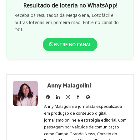
Resultado de loteria no WhatsApp!
Receba os resultados da Mega-Sena, Lotofácil e
outras loterias em primeira mão. Entre no canal do
DCI.
ENTRE NO CANAL
Anny Malagolini
Anny
Anny
Anny
Anny
Site
Malagolini
Malagolini
Malagolini
Malagolini
de
Anny Malagolini é jornalista especializada
no
no
no
no
Anny
em produção de conteúdo digital,
Pinterest
LinkedIn
Instagram
Facebook
Malagolini
jornalismo online e estratégia editorial. Com
passagem por veículos de comunicação
como Campo Grande News, Correio do