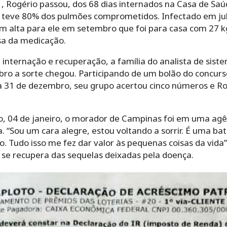
 Rogério passou, dos 68 dias internados na Casa de Sa
 teve 80% dos pulmões comprometidos. Infectado em jul
 alta para ele em setembro que foi para casa com 27 k
sa da medicação.
internação e recuperação, a família do analista de sist
ro a sorte chegou. Participando de um bolão do concurso
ia 31 de dezembro, seu grupo acertou cinco números e R
ano, 04 de janeiro, o morador de Campinas foi em uma agê
. “Sou um cara alegre, estou voltando a sorrir. É uma ba
. Tudo isso me fez dar valor às pequenas coisas da vida
 se recupera das sequelas deixadas pela doença.