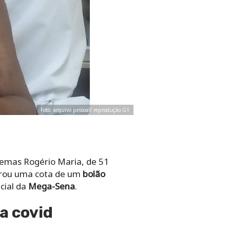
Foto: arquivo pessoal/ reprodução G1
temas Rogério Maria, de 51
prou uma cota de um
bolão
cial da
Mega-Sena
.
a covid