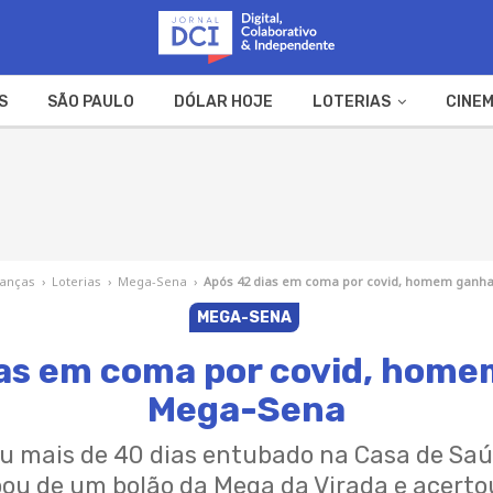
S
SÃO PAULO
DÓLAR HOJE
LOTERIAS
CINEM
A FAZENDA
WEB STORIES
nanças
›
Loterias
›
Mega-Sena
›
Após 42 dias em coma por covid, homem ganh
MEGA-SENA
ias em coma por covid, home
Mega-Sena
ou mais de 40 dias entubado na Casa de Sa
pou de um bolão da Mega da Virada e acerto