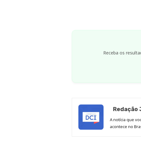
Receba os resulta
Redação J
A notícia que v
acontece no Bras