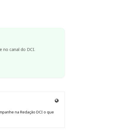
e no canal do DCI.
Site
de
Acompanhe na Redação DCI o que
Redação
Jornal
DCI