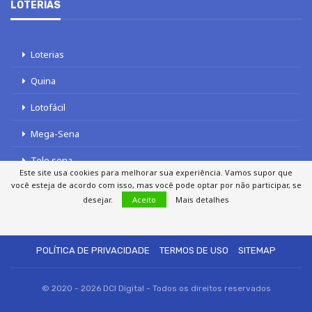
LOTERIAS
Loterias
Quina
Lotofácil
Mega-Sena
Tele sena
Este site usa cookies para melhorar sua experiência. Vamos supor que
você esteja de acordo com isso, mas você pode optar por não participar, se
desejar.
Aceito
Mais detalhes
SOBRE NÓS
AUTORES
FALE COM O JORNAL DCI
POLÍTICA DE PRIVACIDADE
TERMOS DE USO
SITEMAP
© 2020 - 2026 DCI Digital - Todos os direitos reservados