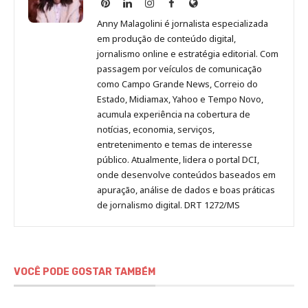
Anny
Anny
Anny
Anny
Site
Malagolini
Malagolini
Malagolini
Malagolini
de
Anny Malagolini é jornalista especializada
no
no
no
no
Anny
em produção de conteúdo digital,
Pinterest
LinkedIn
Instagram
Facebook
Malagolini
jornalismo online e estratégia editorial. Com
passagem por veículos de comunicação
como Campo Grande News, Correio do
Estado, Midiamax, Yahoo e Tempo Novo,
acumula experiência na cobertura de
notícias, economia, serviços,
entretenimento e temas de interesse
público. Atualmente, lidera o portal DCI,
onde desenvolve conteúdos baseados em
apuração, análise de dados e boas práticas
de jornalismo digital. DRT 1272/MS
VOCÊ PODE GOSTAR TAMBÉM