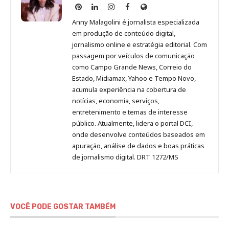
Anny
Anny
Anny
Anny
Site
Malagolini
Malagolini
Malagolini
Malagolini
de
Anny Malagolini é jornalista especializada
no
no
no
no
Anny
em produção de conteúdo digital,
Pinterest
LinkedIn
Instagram
Facebook
Malagolini
jornalismo online e estratégia editorial. Com
passagem por veículos de comunicação
como Campo Grande News, Correio do
Estado, Midiamax, Yahoo e Tempo Novo,
acumula experiência na cobertura de
notícias, economia, serviços,
entretenimento e temas de interesse
público. Atualmente, lidera o portal DCI,
onde desenvolve conteúdos baseados em
apuração, análise de dados e boas práticas
de jornalismo digital. DRT 1272/MS
VOCÊ PODE GOSTAR TAMBÉM