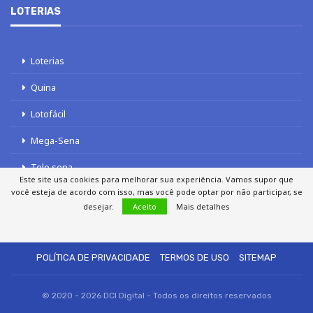
LOTERIAS
Loterias
Quina
Lotofácil
Mega-Sena
Tele sena
Este site usa cookies para melhorar sua experiência. Vamos supor que
você esteja de acordo com isso, mas você pode optar por não participar, se
desejar.
Aceito
Mais detalhes
SOBRE NÓS
AUTORES
FALE COM O JORNAL DCI
POLÍTICA DE PRIVACIDADE
TERMOS DE USO
SITEMAP
© 2020 - 2026 DCI Digital - Todos os direitos reservados