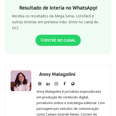
Resultado de loteria no WhatsApp!
Receba os resultados da Mega-Sena, Lotofácil e
outras loterias em primeira mão. Entre no canal do
DCI.
ENTRE NO CANAL
Anny Malagolini
Anny
Anny
Anny
Anny
Site
Malagolini
Malagolini
Malagolini
Malagolini
de
Anny Malagolini é jornalista especializada
no
no
no
no
Anny
em produção de conteúdo digital,
Pinterest
LinkedIn
Instagram
Facebook
Malagolini
jornalismo online e estratégia editorial. Com
passagem por veículos de comunicação
como Campo Grande News, Correio do