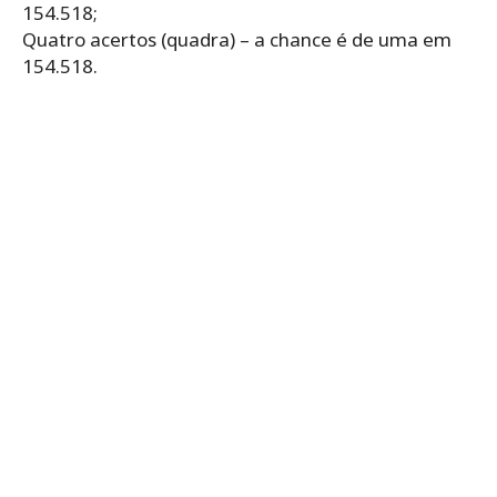
154.518;
Quatro acertos (quadra) – a chance é de uma em
154.518.