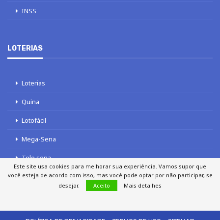
INSS
LOTERIAS
Loterias
Quina
Lotofácil
Mega-Sena
Tele sena
Este site usa cookies para melhorar sua experiência. Vamos supor que
você esteja de acordo com isso, mas você pode optar por não participar, se
desejar.
Aceito
Mais detalhes
SOBRE NÓS
AUTORES
FALE COM O JORNAL DCI