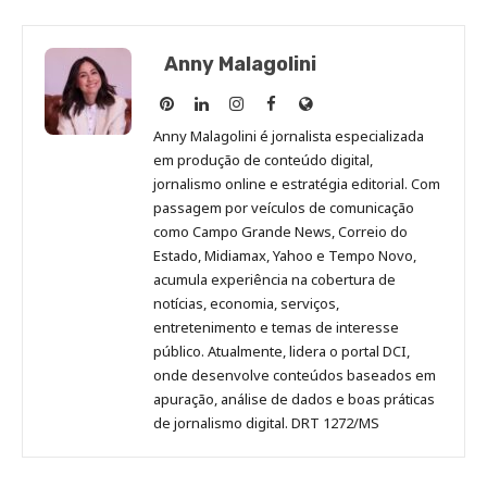
Anny Malagolini
Anny
Anny
Anny
Anny
Site
Malagolini
Malagolini
Malagolini
Malagolini
de
Anny Malagolini é jornalista especializada
no
no
no
no
Anny
em produção de conteúdo digital,
Pinterest
LinkedIn
Instagram
Facebook
Malagolini
jornalismo online e estratégia editorial. Com
passagem por veículos de comunicação
como Campo Grande News, Correio do
Estado, Midiamax, Yahoo e Tempo Novo,
acumula experiência na cobertura de
notícias, economia, serviços,
entretenimento e temas de interesse
público. Atualmente, lidera o portal DCI,
onde desenvolve conteúdos baseados em
apuração, análise de dados e boas práticas
de jornalismo digital. DRT 1272/MS