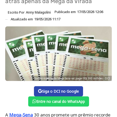
atrás apenas da Mega da Virada
Publicado em
17/05/2026 12:06
Escrito Por
Anny Malagolini
Atualizado em
19/05/2026 11:17
Sorteio especial da Mega-Sena vai pagar R$ 300 milhões - DCI
Siga o DCI no Google
Entre no canal do WhatsApp
A
Mega-Sena
30 anos promete um prêmio recorde