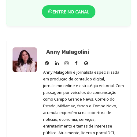
ENTRE NO CANAL
Anny Malagolini
Anny
Anny
Anny
Anny
Site
Malagolini
Malagolini
Malagolini
Malagolini
de
Anny Malagolini é jornalista especializada
no
no
no
no
Anny
em produção de conteúdo digital,
Pinterest
LinkedIn
Instagram
Facebook
Malagolini
jornalismo online e estratégia editorial. Com
passagem por veículos de comunicação
como Campo Grande News, Correio do
Estado, Midiamax, Yahoo e Tempo Novo,
acumula experiência na cobertura de
notícias, economia, serviços,
entretenimento e temas de interesse
público. Atualmente, lidera o portal DCI,