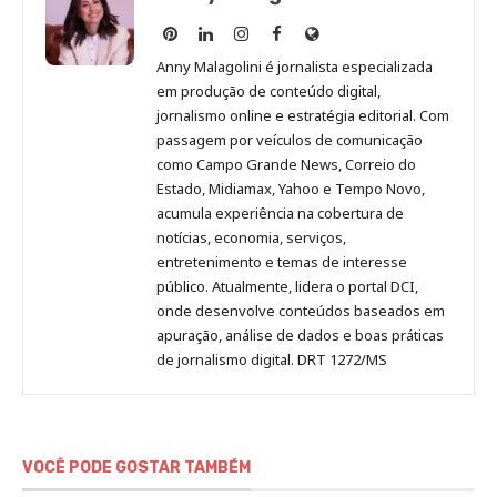
Anny
Anny
Anny
Anny
Site
Malagolini
Malagolini
Malagolini
Malagolini
de
Anny Malagolini é jornalista especializada
no
no
no
no
Anny
em produção de conteúdo digital,
Pinterest
LinkedIn
Instagram
Facebook
Malagolini
jornalismo online e estratégia editorial. Com
passagem por veículos de comunicação
como Campo Grande News, Correio do
Estado, Midiamax, Yahoo e Tempo Novo,
acumula experiência na cobertura de
notícias, economia, serviços,
entretenimento e temas de interesse
público. Atualmente, lidera o portal DCI,
onde desenvolve conteúdos baseados em
apuração, análise de dados e boas práticas
de jornalismo digital. DRT 1272/MS
VOCÊ PODE GOSTAR TAMBÉM