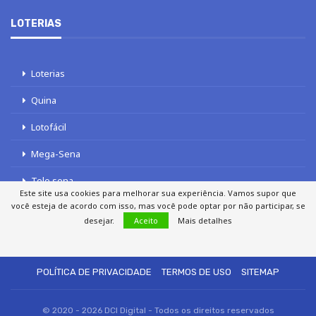
LOTERIAS
Loterias
Quina
Lotofácil
Mega-Sena
Tele sena
Este site usa cookies para melhorar sua experiência. Vamos supor que
você esteja de acordo com isso, mas você pode optar por não participar, se
desejar.
Aceito
Mais detalhes
SOBRE NÓS
AUTORES
FALE COM O JORNAL DCI
POLÍTICA DE PRIVACIDADE
TERMOS DE USO
SITEMAP
© 2020 - 2026 DCI Digital - Todos os direitos reservados