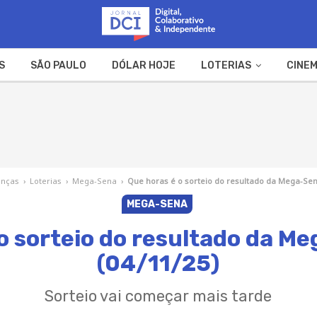
S
SÃO PAULO
DÓLAR HOJE
LOTERIAS
CINEM
A FAZENDA
WEB STORIES
anças
›
Loterias
›
Mega-Sena
›
Que horas é o sorteio do resultado da Mega-Sena
MEGA-SENA
o sorteio do resultado da M
(04/11/25)
Sorteio vai começar mais tarde