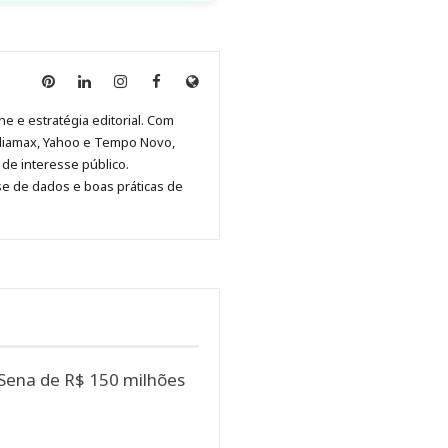
Anny
Anny
Anny
Anny
Site
Malagolini
Malagolini
Malagolini
Malagolini
de
ne e estratégia editorial. Com
no
no
no
no
Anny
diamax, Yahoo e Tempo Novo,
Pinterest
LinkedIn
Instagram
Facebook
Malagolini
de interesse público.
se de dados e boas práticas de