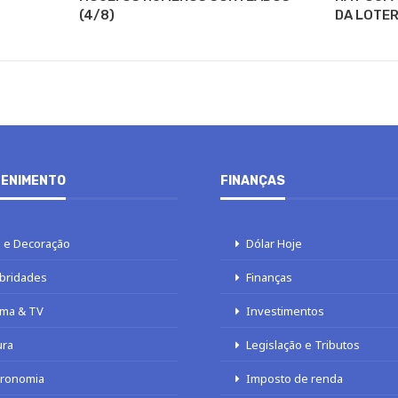
(4/8)
DA LOTER
ENIMENTO
FINANÇAS
 e Decoração
Dólar Hoje
bridades
Finanças
ma & TV
Investimentos
ura
Legislação e Tributos
tronomia
Imposto de renda