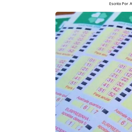
Escrito Por
A