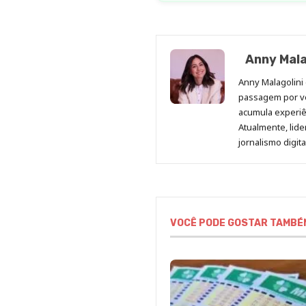
Anny Mala
Anny Malagolini 
passagem por v
acumula experiên
Atualmente, lid
jornalismo digit
VOCÊ PODE GOSTAR TAMBÉ