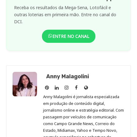
Receba os resultados da Mega-Sena, Lotofácil e
outras loterias em primeira mão. Entre no canal do
DCI.
ENTRE NO CANAL
Anny Malagolini
Anny
Anny
Anny
Anny
Site
Malagolini
Malagolini
Malagolini
Malagolini
de
Anny Malagolini é jornalista especializada
no
no
no
no
Anny
em produção de conteúdo digital,
Pinterest
LinkedIn
Instagram
Facebook
Malagolini
jornalismo online e estratégia editorial. Com
passagem por veículos de comunicação
como Campo Grande News, Correio do
Estado, Midiamax, Yahoo e Tempo Novo,
acumula experiência na cobertura de