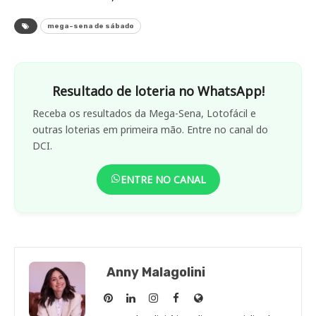
mega-sena de sábado
Resultado de loteria no WhatsApp!
Receba os resultados da Mega-Sena, Lotofácil e
outras loterias em primeira mão. Entre no canal do
DCI.
ENTRE NO CANAL
Anny Malagolini
Anny
Anny
Anny
Anny
Site
Malagolini
Malagolini
Malagolini
Malagolini
de