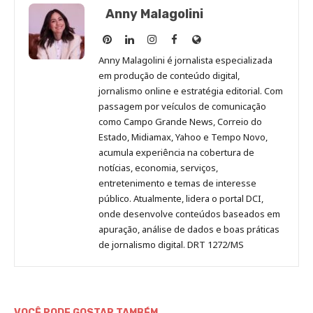
Anny Malagolini
Anny
Anny
Anny
Anny
Site
Malagolini
Malagolini
Malagolini
Malagolini
de
Anny Malagolini é jornalista especializada
no
no
no
no
Anny
em produção de conteúdo digital,
Pinterest
LinkedIn
Instagram
Facebook
Malagolini
jornalismo online e estratégia editorial. Com
passagem por veículos de comunicação
como Campo Grande News, Correio do
Estado, Midiamax, Yahoo e Tempo Novo,
acumula experiência na cobertura de
notícias, economia, serviços,
entretenimento e temas de interesse
público. Atualmente, lidera o portal DCI,
onde desenvolve conteúdos baseados em
apuração, análise de dados e boas práticas
de jornalismo digital. DRT 1272/MS
VOCÊ PODE GOSTAR TAMBÉM