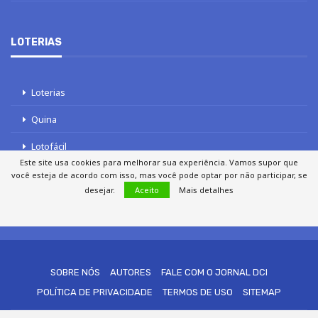
LOTERIAS
Loterias
Quina
Lotofácil
Este site usa cookies para melhorar sua experiência. Vamos supor que
Mega-Sena
você esteja de acordo com isso, mas você pode optar por não participar, se
desejar.
Aceito
Mais detalhes
Tele sena
SOBRE NÓS
AUTORES
FALE COM O JORNAL DCI
POLÍTICA DE PRIVACIDADE
TERMOS DE USO
SITEMAP