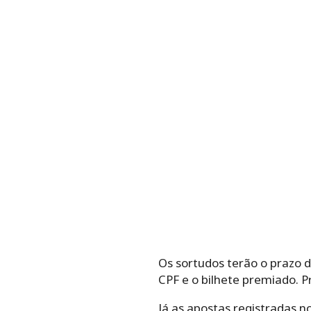
Os sortudos terão o prazo d
CPF e o bilhete premiado. P
Já as apostas registradas n