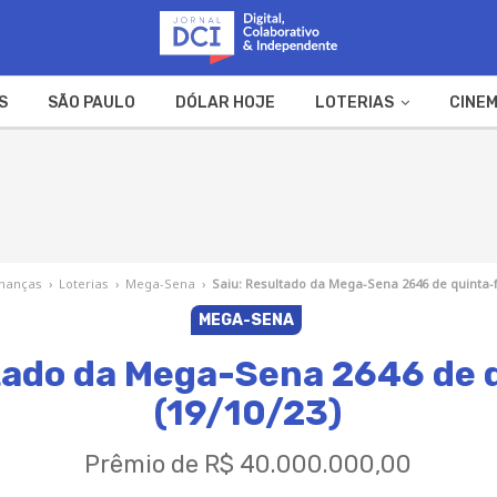
S
SÃO PAULO
DÓLAR HOJE
LOTERIAS
CINEM
A FAZENDA
WEB STORIES
inanças
›
Loterias
›
Mega-Sena
›
Saiu: Resultado da Mega-Sena 2646 de quinta-f
MEGA-SENA
tado da Mega-Sena 2646 de 
(19/10/23)
Prêmio de R$ 40.000.000,00