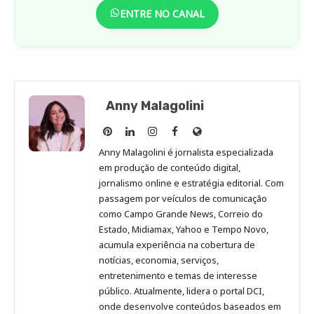
ENTRE NO CANAL
Anny Malagolini
Anny
Anny
Anny
Anny
Site
Malagolini
Malagolini
Malagolini
Malagolini
de
Anny Malagolini é jornalista especializada
no
no
no
no
Anny
em produção de conteúdo digital,
Pinterest
LinkedIn
Instagram
Facebook
Malagolini
jornalismo online e estratégia editorial. Com
passagem por veículos de comunicação
como Campo Grande News, Correio do
Estado, Midiamax, Yahoo e Tempo Novo,
acumula experiência na cobertura de
notícias, economia, serviços,
entretenimento e temas de interesse
público. Atualmente, lidera o portal DCI,
onde desenvolve conteúdos baseados em