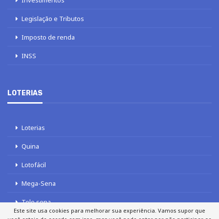
Investimentos
Legislação e Tributos
Imposto de renda
INSS
LOTERIAS
Loterias
Quina
Lotofácil
Mega-Sena
Tele sena
Este site usa cookies para melhorar sua experiência. Vamos supor que