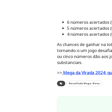
6 números acertados (
5 números acertados (
4 números acertados 
As chances de ganhar na lo
tornando-o um jogo desafia
ou cinco números dão aos j
substanciais.
>>
Mega da Virada 2024: q
Resultado Mega-Sena