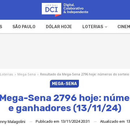
S
SÃO PAULO
DÓLAR HOJE
LOTERIAS
CINEM
A FAZENDA
WEB STORIES
Loterias
›
Mega-Sena
›
Resultado da Mega-Sena 2796 hoje: números do sorteio 
MEGA-SENA
 Mega-Sena 2796 hoje: númer
e ganhadores (13/11/24)
Publicado em
13/11/2024 20:31
Atualizado em
13
nny Malagolini