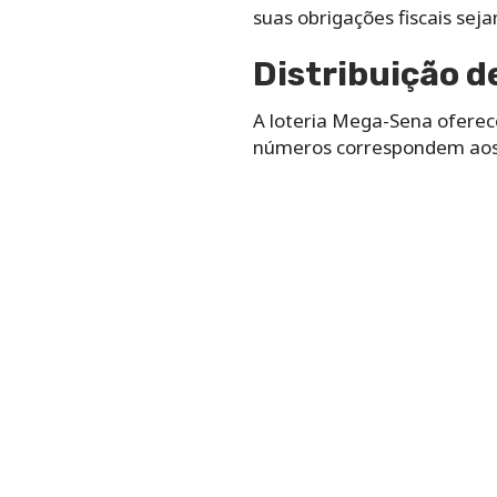
suas obrigações fiscais sej
Distribuição d
A loteria Mega-Sena oferec
números correspondem aos 