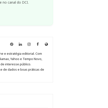
e no canal do DCI.
Anny
Anny
Anny
Anny
Site
Malagolini
Malagolini
Malagolini
Malagolini
de
ne e estratégia editorial. Com
no
no
no
no
Anny
diamax, Yahoo e Tempo Novo,
Pinterest
LinkedIn
Instagram
Facebook
Malagolini
de interesse público.
se de dados e boas práticas de