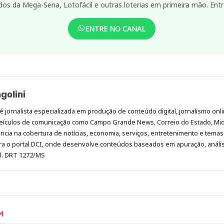
dos da Mega-Sena, Lotofácil e outras loterias em primeira mão. Entr
ENTRE NO CANAL
golini
é jornalista especializada em produção de conteúdo digital, jornalismo onli
eículos de comunicação como Campo Grande News, Correio do Estado, Mi
cia na cobertura de notícias, economia, serviços, entretenimento e temas 
era o portal DCI, onde desenvolve conteúdos baseados em apuração, análi
al. DRT 1272/MS
M