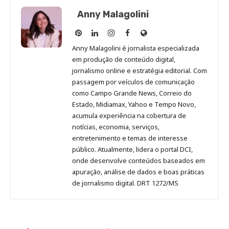
Anny Malagolini
Anny
Anny
Anny
Anny
Site
Malagolini
Malagolini
Malagolini
Malagolini
de
Anny Malagolini é jornalista especializada
no
no
no
no
Anny
em produção de conteúdo digital,
Pinterest
LinkedIn
Instagram
Facebook
Malagolini
jornalismo online e estratégia editorial. Com
passagem por veículos de comunicação
como Campo Grande News, Correio do
Estado, Midiamax, Yahoo e Tempo Novo,
acumula experiência na cobertura de
notícias, economia, serviços,
entretenimento e temas de interesse
público. Atualmente, lidera o portal DCI,
onde desenvolve conteúdos baseados em
apuração, análise de dados e boas práticas
de jornalismo digital. DRT 1272/MS