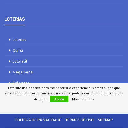
LOTERIAS
Loterias
Quina
Lotofácil
Mega-Sena
Tele sena
Este site usa cookies para melhorar sua experiência. Vamos supor que
você esteja de acordo com isso, mas você pode optar por não participar, se
desejar.
Aceito
Mais detalhes
SOBRE NÓS
AUTORES
FALE COM O JORNAL DCI
POLÍTICA DE PRIVACIDADE
TERMOS DE USO
SITEMAP