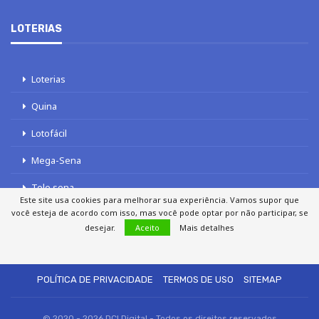
LOTERIAS
Loterias
Quina
Lotofácil
Mega-Sena
Tele sena
Este site usa cookies para melhorar sua experiência. Vamos supor que
você esteja de acordo com isso, mas você pode optar por não participar, se
desejar.
Aceito
Mais detalhes
SOBRE NÓS
AUTORES
FALE COM O JORNAL DCI
POLÍTICA DE PRIVACIDADE
TERMOS DE USO
SITEMAP
© 2020 - 2026 DCI Digital - Todos os direitos reservados