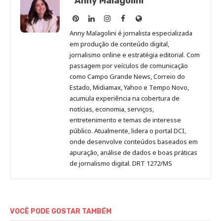
Anny Malagolini
Anny
Anny
Anny
Anny
Site
Malagolini
Malagolini
Malagolini
Malagolini
de
Anny Malagolini é jornalista especializada
no
no
no
no
Anny
em produção de conteúdo digital,
Pinterest
LinkedIn
Instagram
Facebook
Malagolini
jornalismo online e estratégia editorial. Com
passagem por veículos de comunicação
como Campo Grande News, Correio do
Estado, Midiamax, Yahoo e Tempo Novo,
acumula experiência na cobertura de
notícias, economia, serviços,
entretenimento e temas de interesse
público. Atualmente, lidera o portal DCI,
onde desenvolve conteúdos baseados em
apuração, análise de dados e boas práticas
de jornalismo digital. DRT 1272/MS
VOCÊ PODE GOSTAR TAMBÉM