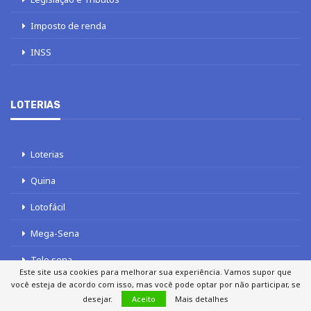
Imposto de renda
INSS
LOTERIAS
Loterias
Quina
Lotofácil
Mega-Sena
Tele sena
Este site usa cookies para melhorar sua experiência. Vamos supor que
você esteja de acordo com isso, mas você pode optar por não participar, se
desejar.
Aceito
Mais detalhes