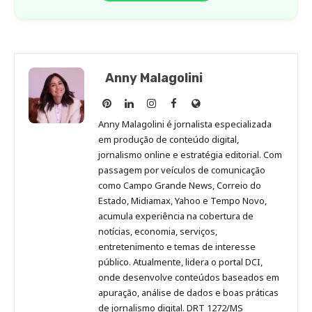
Anny Malagolini
Anny
Anny
Anny
Anny
Site
Malagolini
Malagolini
Malagolini
Malagolini
de
Anny Malagolini é jornalista especializada
no
no
no
no
Anny
em produção de conteúdo digital,
Pinterest
LinkedIn
Instagram
Facebook
Malagolini
jornalismo online e estratégia editorial. Com
passagem por veículos de comunicação
como Campo Grande News, Correio do
Estado, Midiamax, Yahoo e Tempo Novo,
acumula experiência na cobertura de
notícias, economia, serviços,
entretenimento e temas de interesse
público. Atualmente, lidera o portal DCI,
onde desenvolve conteúdos baseados em
apuração, análise de dados e boas práticas
de jornalismo digital. DRT 1272/MS