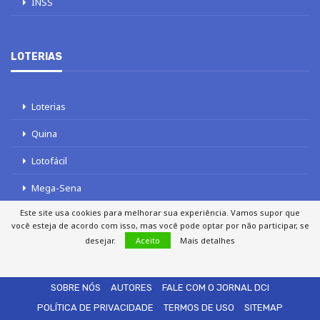
INSS
LOTERIAS
Loterias
Quina
Lotofácil
Mega-Sena
Este site usa cookies para melhorar sua experiência. Vamos supor que
Tele sena
você esteja de acordo com isso, mas você pode optar por não participar, se
desejar.
Aceito
Mais detalhes
SOBRE NÓS
AUTORES
FALE COM O JORNAL DCI
POLÍTICA DE PRIVACIDADE
TERMOS DE USO
SITEMAP