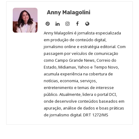
Anny Malagolini
Anny
Anny
Anny
Anny
Site
Malagolini
Malagolini
Malagolini
Malagolini
de
Anny Malagolini é jornalista especializada
no
no
no
no
Anny
em produção de conteúdo digital,
Pinterest
LinkedIn
Instagram
Facebook
Malagolini
jornalismo online e estratégia editorial. Com
passagem por veículos de comunicação
como Campo Grande News, Correio do
Estado, Midiamax, Yahoo e Tempo Novo,
acumula experiência na cobertura de
notícias, economia, serviços,
entretenimento e temas de interesse
público. Atualmente, lidera o portal DCI,
onde desenvolve conteúdos baseados em
apuração, análise de dados e boas práticas
de jornalismo digital. DRT 1272/MS