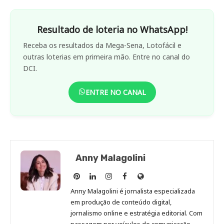
Resultado de loteria no WhatsApp!
Receba os resultados da Mega-Sena, Lotofácil e
outras loterias em primeira mão. Entre no canal do
DCI.
ENTRE NO CANAL
Anny Malagolini
Anny
Anny
Anny
Anny
Site
Malagolini
Malagolini
Malagolini
Malagolini
de
Anny Malagolini é jornalista especializada
no
no
no
no
Anny
em produção de conteúdo digital,
Pinterest
LinkedIn
Instagram
Facebook
Malagolini
jornalismo online e estratégia editorial. Com
passagem por veículos de comunicação