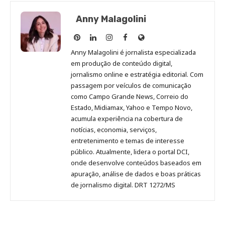
Anny Malagolini
Anny
Anny
Anny
Anny
Site
Malagolini
Malagolini
Malagolini
Malagolini
de
Anny Malagolini é jornalista especializada
no
no
no
no
Anny
em produção de conteúdo digital,
Pinterest
LinkedIn
Instagram
Facebook
Malagolini
jornalismo online e estratégia editorial. Com
passagem por veículos de comunicação
como Campo Grande News, Correio do
Estado, Midiamax, Yahoo e Tempo Novo,
acumula experiência na cobertura de
notícias, economia, serviços,
entretenimento e temas de interesse
público. Atualmente, lidera o portal DCI,
onde desenvolve conteúdos baseados em
apuração, análise de dados e boas práticas
de jornalismo digital. DRT 1272/MS