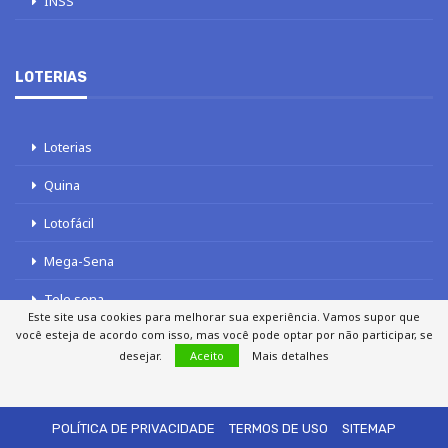
INSS
LOTERIAS
Loterias
Quina
Lotofácil
Mega-Sena
Tele sena
Este site usa cookies para melhorar sua experiência. Vamos supor que
você esteja de acordo com isso, mas você pode optar por não participar, se
desejar.
Aceito
Mais detalhes
SOBRE NÓS
AUTORES
FALE COM O JORNAL DCI
POLÍTICA DE PRIVACIDADE
TERMOS DE USO
SITEMAP