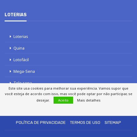
LOTERIAS
Loterias
Quina
Lotofácil
Mega-Sena
Tele sena
Este site usa cookies para melhorar sua experiência. Vamos supor que
você esteja de acordo com isso, mas você pode optar por não participar, se
desejar.
Aceito
Mais detalhes
SOBRE NÓS
AUTORES
FALE COM O JORNAL DCI
POLÍTICA DE PRIVACIDADE
TERMOS DE USO
SITEMAP