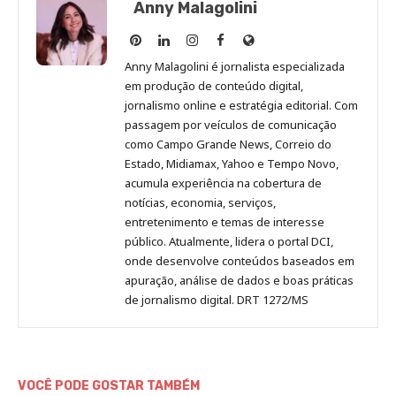
Anny Malagolini
Anny
Anny
Anny
Anny
Site
Malagolini
Malagolini
Malagolini
Malagolini
de
Anny Malagolini é jornalista especializada
no
no
no
no
Anny
em produção de conteúdo digital,
Pinterest
LinkedIn
Instagram
Facebook
Malagolini
jornalismo online e estratégia editorial. Com
passagem por veículos de comunicação
como Campo Grande News, Correio do
Estado, Midiamax, Yahoo e Tempo Novo,
acumula experiência na cobertura de
notícias, economia, serviços,
entretenimento e temas de interesse
público. Atualmente, lidera o portal DCI,
onde desenvolve conteúdos baseados em
apuração, análise de dados e boas práticas
de jornalismo digital. DRT 1272/MS
VOCÊ PODE GOSTAR TAMBÉM