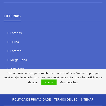
LOTERIAS
Loterias
Quina
Lotofácil
Mega-Sena
Tele sena
Este site usa cookies para melhorar sua experiência. Vamos supor que
você esteja de acordo com isso, mas você pode optar por não participar, se
desejar.
Aceito
Mais detalhes
SOBRE NÓS
AUTORES
FALE COM O JORNAL DCI
POLÍTICA DE PRIVACIDADE
TERMOS DE USO
SITEMAP