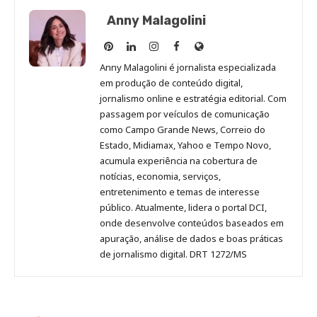
Anny Malagolini
Anny
Anny
Anny
Anny
Site
Malagolini
Malagolini
Malagolini
Malagolini
de
Anny Malagolini é jornalista especializada
no
no
no
no
Anny
em produção de conteúdo digital,
Pinterest
LinkedIn
Instagram
Facebook
Malagolini
jornalismo online e estratégia editorial. Com
passagem por veículos de comunicação
como Campo Grande News, Correio do
Estado, Midiamax, Yahoo e Tempo Novo,
acumula experiência na cobertura de
notícias, economia, serviços,
entretenimento e temas de interesse
público. Atualmente, lidera o portal DCI,
onde desenvolve conteúdos baseados em
apuração, análise de dados e boas práticas
de jornalismo digital. DRT 1272/MS