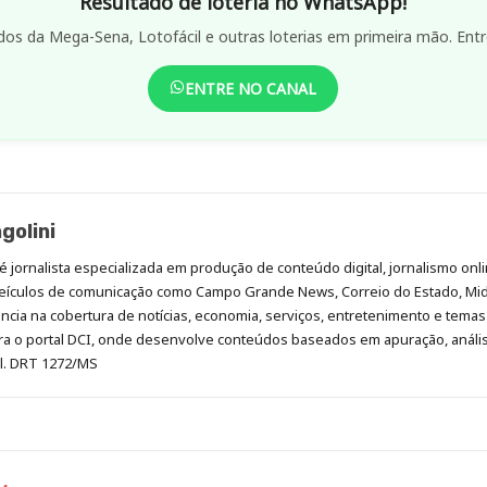
Resultado de loteria no WhatsApp!
dos da Mega-Sena, Lotofácil e outras loterias em primeira mão. Entr
ENTRE NO CANAL
golini
é jornalista especializada em produção de conteúdo digital, jornalismo onli
eículos de comunicação como Campo Grande News, Correio do Estado, Mi
cia na cobertura de notícias, economia, serviços, entretenimento e temas 
era o portal DCI, onde desenvolve conteúdos baseados em apuração, análi
al. DRT 1272/MS