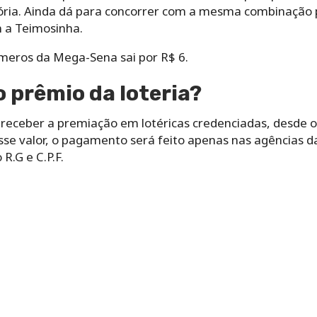
ória. Ainda dá para concorrer com a mesma combinação p
 a Teimosinha.
úmeros da Mega-Sena sai por R$ 6.
 prêmio da loteria?
eceber a premiação em lotéricas credenciadas, desde o
esse valor, o pagamento será feito apenas nas agências da
R.G e C.P.F.