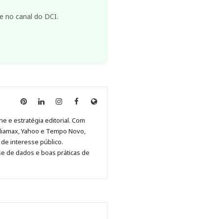
e no canal do DCI.
Anny
Anny
Anny
Anny
Site
Malagolini
Malagolini
Malagolini
Malagolini
de
ne e estratégia editorial. Com
no
no
no
no
Anny
diamax, Yahoo e Tempo Novo,
Pinterest
LinkedIn
Instagram
Facebook
Malagolini
de interesse público.
se de dados e boas práticas de