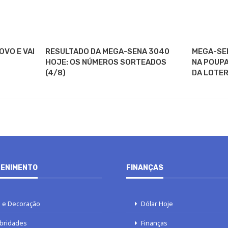
VO E VAI
RESULTADO DA MEGA-SENA 3040
MEGA-SE
HOJE: OS NÚMEROS SORTEADOS
NA POUPA
(4/8)
DA LOTER
ENIMENTO
FINANÇAS
 e Decoração
Dólar Hoje
bridades
Finanças