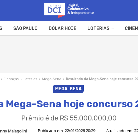
S
SÃO PAULO
DÓLAR HOJE
LOTERIAS
CINEM
A FAZENDA
WEB STORIES
›
Finanças
›
Loterias
›
Mega-Sena
›
Resultado da Mega-Sena hoje concurso 29
MEGA-SENA
a Mega-Sena hoje concurso 
Prêmio é de R$ 55.000.000,00
Publicado em
22/01/2026 20:29
Atualizado em
22
nny Malagolini