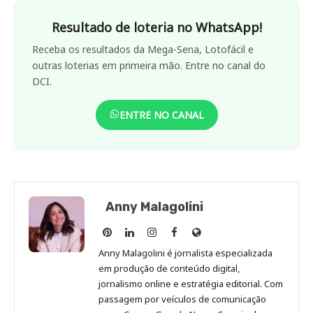
Resultado de loteria no WhatsApp!
Receba os resultados da Mega-Sena, Lotofácil e
outras loterias em primeira mão. Entre no canal do
DCI.
ENTRE NO CANAL
Anny Malagolini
Anny
Anny
Anny
Anny
Site
Malagolini
Malagolini
Malagolini
Malagolini
de
Anny Malagolini é jornalista especializada
no
no
no
no
Anny
em produção de conteúdo digital,
Pinterest
LinkedIn
Instagram
Facebook
Malagolini
jornalismo online e estratégia editorial. Com
passagem por veículos de comunicação