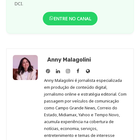
DCI.
ENTRE NO CANAL
Anny Malagolini
Anny
Anny
Anny
Anny
Site
Malagolini
Malagolini
Malagolini
Malagolini
de
Anny Malagolini é jornalista especializada
no
no
no
no
Anny
em produção de conteúdo digital,
Pinterest
LinkedIn
Instagram
Facebook
Malagolini
jornalismo online e estratégia editorial. Com
passagem por veículos de comunicação
como Campo Grande News, Correio do
Estado, Midiamax, Yahoo e Tempo Novo,
acumula experiência na cobertura de
notícias, economia, serviços,
entretenimento e temas de interesse