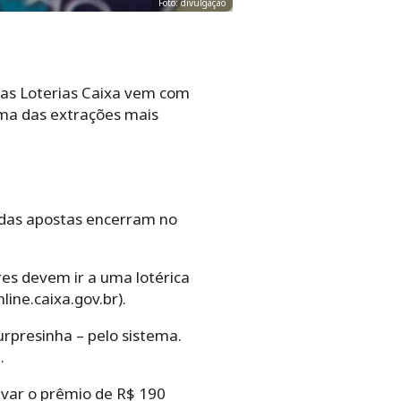
Foto: divulgação
das Loterias Caixa vem com
uma das extrações mais
s das apostas encerram no
es devem ir a uma lotérica
line.caixa.gov.br).
rpresinha – pelo sistema.
.
evar o prêmio de R$ 190