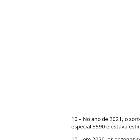
10 – No ano de 2021, o sort
especial 5590 e estava est
10 – em 2020, as dezenas s