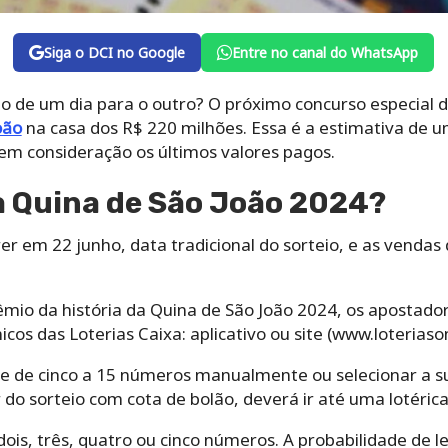
Siga o DCI no Google
Entre no canal do WhatsApp
io de um dia para o outro? O próximo concurso especial 
oão
na casa dos R$ 220 milhões. Essa é a estimativa de 
em consideração os últimos valores pagos.
a Quina de São João 2024?
rer em 22 junho, data tradicional do sorteio, e as venda
mio da história da Quina de São João 2024, os apostador
icos das Loterias Caixa: aplicativo ou site (www.loteriason
te de cinco a 15 números manualmente ou selecionar a su
 do sorteio com cota de bolão, deverá ir até uma lotérica
ois, três, quatro ou cinco números. A probabilidade de l