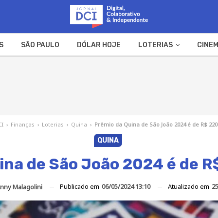
S
SÃO PAULO
DÓLAR HOJE
LOTERIAS
CINEM
A FAZENDA
WEB STORIES
CI
›
Finanças
›
Loterias
›
Quina
›
Prêmio da Quina de São João 2024 é de R$ 220
QUINA
ina de São João 2024 é de R
Publicado em
06/05/2024 13:10
Atualizado em
25
nny Malagolini