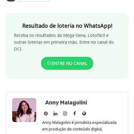
Resultado de loteria no WhatsApp!
Receba os resultados da Mega-Sena, Lotofácil e
outras loterias em primeira mão. Entre no canal do
DCI.
ENTRE NO CANAL
Anny Malagolini
Anny
Anny
Anny
Anny
Site
Malagolini
Malagolini
Malagolini
Malagolini
de
Anny Malagolini é jornalista especializada
no
no
no
no
Anny
em produção de conteúdo digital,