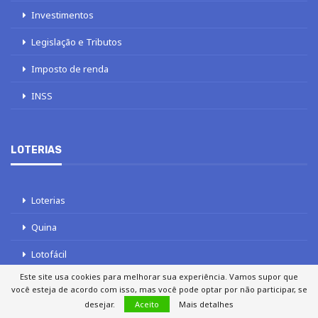
Investimentos
Legislação e Tributos
Imposto de renda
INSS
LOTERIAS
Loterias
Quina
Lotofácil
Este site usa cookies para melhorar sua experiência. Vamos supor que
Mega-Sena
você esteja de acordo com isso, mas você pode optar por não participar, se
desejar.
Aceito
Mais detalhes
Tele sena