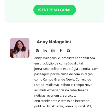
ENTRE NO CANAL
Anny Malagolini
Anny
Anny
Anny
Anny
Site
Malagolini
Malagolini
Malagolini
Malagolini
de
Anny Malagolini é jornalista especializada
no
no
no
no
Anny
em produção de conteúdo digital,
Pinterest
LinkedIn
Instagram
Facebook
Malagolini
jornalismo online e estratégia editorial. Com
passagem por veículos de comunicação
como Campo Grande News, Correio do
Estado, Midiamax, Yahoo e Tempo Novo,
acumula experiência na cobertura de
notícias, economia, serviços,
entretenimento e temas de interesse
público. Atualmente, lidera o portal DCI,