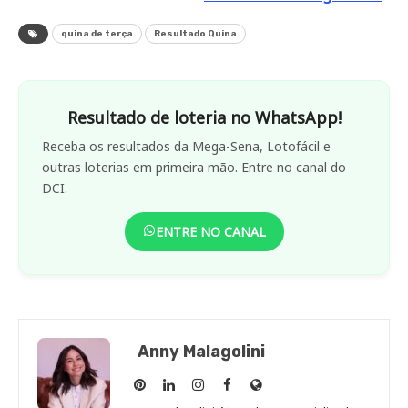
quina de terça
Resultado Quina
Resultado de loteria no WhatsApp!
Receba os resultados da Mega-Sena, Lotofácil e
outras loterias em primeira mão. Entre no canal do
DCI.
ENTRE NO CANAL
Anny Malagolini
Anny
Anny
Anny
Anny
Site
Malagolini
Malagolini
Malagolini
Malagolini
de