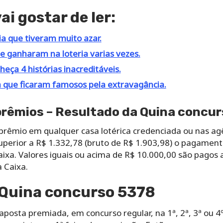
i gostar de ler:
ia que tiveram muito azar.
 ganharam na loteria varias vezes.
heça 4 histórias inacreditáveis.
 que ficaram famosos pela extravagância.
rêmios – Resultado da Quina concu
 prêmio em qualquer casa lotérica credenciada ou nas ag
superior a R$ 1.332,78 (bruto de R$ 1.903,98) o pagament
xa. Valores iguais ou acima de R$ 10.000,00 são pagos a
 Caixa.
Quina concurso 5378
osta premiada, em concurso regular, na 1ª, 2ª, 3ª ou 4º f