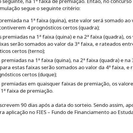
seguinte, na 1ª faixa de premiação. Então, no concurso 
mulação segue o seguinte critério:
premiada na 1ª faixa (quina), este valor será somado ao v
contiverem 4 prognósticos certos (quadra);
premiadas na 1ª faixa (quina) e na 2ª faixa (quadra), os
ixas serão somados ao valor da 3ª faixa, e rateados ent
icos certos (terno);
premiadas na 1ª faixa (quina), na 2ª faixa (quadra) e na 3
para estas faixas serão somados ao valor da 4ª faixa, e 
nósticos certos (duque);
s premiadas em quaisquer faixas de premiação, os valo
 1ª faixa de premiação.
crevem 90 dias após a data do sorteio. Sendo assim, apó
ra aplicação no FIES – Fundo de Financiamento ao Estuda