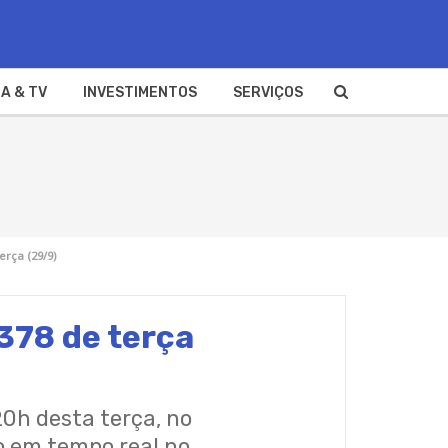
A & TV
INVESTIMENTOS
SERVIÇOS
erça (29/9)
378 de terça
0h desta terça, no
o em tempo real no