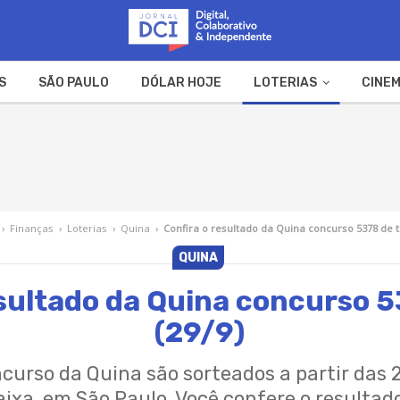
S
SÃO PAULO
DÓLAR HOJE
LOTERIAS
CINEM
A FAZENDA
WEB STORIES
›
Finanças
›
Loterias
›
Quina
›
Confira o resultado da Quina concurso 5378 de t
QUINA
esultado da Quina concurso 5
(29/9)
urso da Quina são sorteados a partir das 2
aixa, em São Paulo. Você confere o resultad