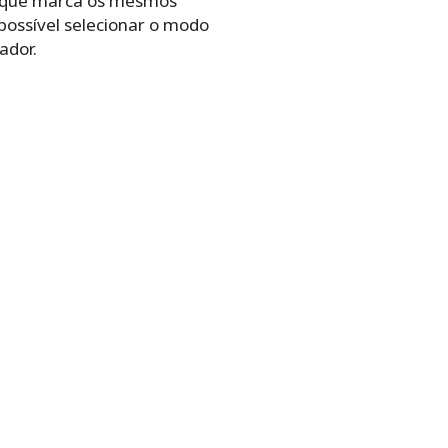
, que marca os mesmos
possível selecionar o modo
ador.