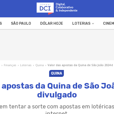
S
SÃO PAULO
DÓLAR HOJE
LOTERIAS
CINEM
A FAZENDA
WEB STORIES
›
Finanças
›
Loterias
›
Quina
›
Valor das apostas da Quina de São João 2024 é
QUINA
s apostas da Quina de São Jo
divulgado
m tentar a sorte com apostas em lotéricas
internet.