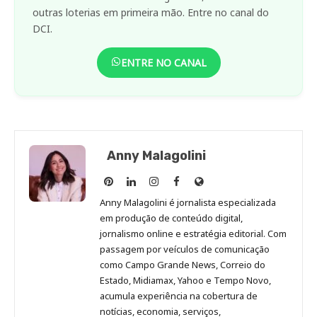
outras loterias em primeira mão. Entre no canal do
DCI.
ENTRE NO CANAL
Anny Malagolini
Anny
Anny
Anny
Anny
Site
Malagolini
Malagolini
Malagolini
Malagolini
de
Anny Malagolini é jornalista especializada
no
no
no
no
Anny
em produção de conteúdo digital,
Pinterest
LinkedIn
Instagram
Facebook
Malagolini
jornalismo online e estratégia editorial. Com
passagem por veículos de comunicação
como Campo Grande News, Correio do
Estado, Midiamax, Yahoo e Tempo Novo,
acumula experiência na cobertura de
notícias, economia, serviços,