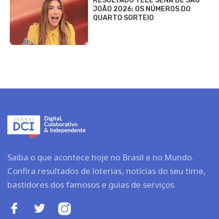
RESULTADO TELE SENA DE SÃO
JOÃO 2026: OS NÚMEROS DO
QUARTO SORTEIO
Saiba o que acontece hoje no Brasil e no Mundo.
Confira resultados de loterias, notícias do seu time,
bastidores dos famosos e guias de serviços.