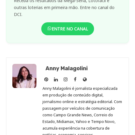
Receba os resultados da Mega-Sena, Lotofácil e
outras loterias em primeira mão. Entre no canal do
DCI.
ENTRE NO CANAL
Anny Malagolini
Anny
Anny
Anny
Anny
Site
Malagolini
Malagolini
Malagolini
Malagolini
de
Anny Malagolini é jornalista especializada
no
no
no
no
Anny
em produção de conteúdo digital,
Pinterest
LinkedIn
Instagram
Facebook
Malagolini
jornalismo online e estratégia editorial. Com
passagem por veículos de comunicação
como Campo Grande News, Correio do
Estado, Midiamax, Yahoo e Tempo Novo,
acumula experiência na cobertura de
notícias, economia, serviços,