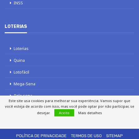
INSS
LOTERIAS
Loterias
Quina
Lotofácil
Mega-Sena
Tele sena
Este site usa cookies para melhorar sua experiência. Vamos supor que
você esteja de acordo com isso, mas você pode optar por não participar, se
desejar.
Aceito
Mais detalhes
SOBRE NÓS
AUTORES
FALE COM O JORNAL DCI
POLÍTICA DE PRIVACIDADE
TERMOS DE USO
SITEMAP